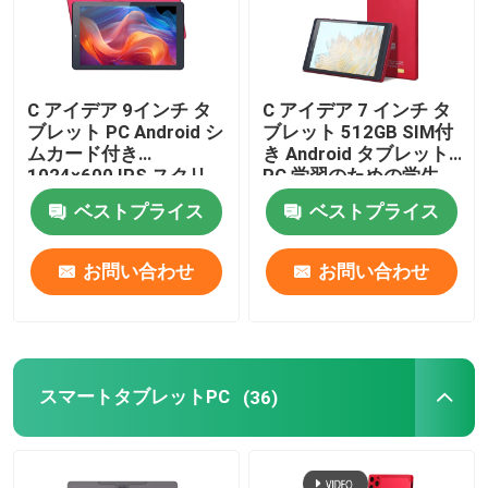
9インチタブレットPC
C アイデア 9インチ タ
C アイデア 7 インチ タ
10インチタブレットPC
ブレット PC Android シ
ブレット 512GB SIM付
ムカード付き
き Android タブレット
1024×600 IPS スクリ
PC 学習のための学生
11インチタブレットPC
ーンディスプレイ Wifi
CM525 赤
ベストプライス
ベストプライス
GPS ティーンズ 学生
CM915
14インチタブレットPC
お問い合わせ
お問い合わせ
ユニバーサル タブレットケース
スマートタブレットPC
(36)