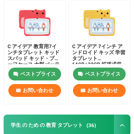
C アイデア 教育用7イ
C アイデア 7インチ ア
ンチタブレット キッド
ンドロイド キッズ 学習
スパッド キッド・プロ
タブレット
ーフケース 大型バッテ
64GB+32GB 拡張式収
リー 5000mAh IWAWA
納 HD 双カメラ
ベストプライス
ベストプライス
CM80Red
2MP+2MP CM80 黄色
お問い合わせ
お問い合わせ
学生 の ため の 教育 タブレット
(36)