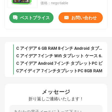
価格：negotiable
VRショー
ベストプライス
お問い合わせ
C アイデア Android 8 インチ タブレット PC Android 12 タブレット 512GB ストレージ タブレット PC クアッドコア プロセッサ CM813 赤
C アイデア Android 12 C アイデア 8 スマートタブレット PC ケース付き 512GB ROM WiFi 1280x800 解像度 HD タッチスクリーン CM813-ピンク
企業情報
C アイデア デュアルカメラ 8 インチ アンドロイド タブレット PC アンドロイド 12 タブレット 1280×800 IPS HD ディスプレイ CM813-グレー
C アイデア 8 インチ Android タブレット PC Android 12 OS クアッドコア CPU 6GB RAM 512GB ストレージ IPS HD ディスプレイ CM813-グリーン
会社案内
C アイデア 6 GB RAM 8インチ Android タブレット PC 512 GB Android 12 タブレット 1.3GHz IPS HDディスプレイ クアッドコアプロセッサ CM813-紫
C アイデア 7インチ Wifi タブレット ケース 6+128GB ストレージ クアッドコア プロセッサ 600x1024 HD IPS タッチスクリーン CM522 グリーン
品質管理
C アイデア Android 7インチ タブレットPC ビッグバッテリー 6000mAh 512GB 拡張ストレージ 子供と大人のための紫 CM522紫
Cアイディア 7インチタブレットPC 8GB RAM 512GB ROM クアッドコアプロセッサ 双カメラWifi/BT ティーンズ用ケース CM513 (赤)
お問い合わせ
C アイデア 7インチ アンドロイド スマート タブレット 8+512GB クアッドコア WiFi タブレット HDタッチスクリーン CM513 ((緑)
Cアイディア スマートタブレット PC Android Quad Core CPU 8GB RAM 512GB ストレージ IPS HD ディスプレイ CM513
メッセージ
Cアイディア 7インチ レジャーとエンターテインメント用のタブレット 6000mAh 長バッテリー寿命とGMS認証 CM513
ニュース
折り返しご連絡いたします！
C アイデア Android 7インチ スマートタブレット PC 8+512GB ストレージ 双カメラWiFi ティーンズ学習/読書用ケース CM513
Cアイディア 8インチ Android タブレット PC 8GB RAM 512GB ROM クアッドコア 800*1280 HD タブレット WIFI/SIMカード CM822 (ブラック)
見積依頼