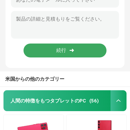
Cアイディア 7インチタブレットPC 1024x600 IPSディスプレイ タッチスクリーン 3GB ROM+32GB RAM クアッドコアプロセッサ CM520
Cアイディア Wi-Fi 8インチ タブレットPC ビッグ 8000mAh バッテリー512GB ストレージ デュアル 5MP+8MP カメラ CM822 (赤)
人間の特徴をもつタブレットのPC
Cアイディア 青 8インチ タブレットPC ケース 128GB+32GB拡張可能 収納 800X1280 HD ディスプレイ プレゼント用 CM822
C アイデア 7 インチ タブレット 512GB SIM付き Android タブレット PC 学習のための学生 CM525 赤
スマートタブレットPC
C アイデア 8インチ スマートタブレット PC 衝撃防止ケース 128GB ROM 800x1280 IPS タッチスクリーン ディスプレイ 読書用 グリーン CM822
C アイデア ポータブル 8インチ タブレット PC ケース 5000mAh バッテリー寿命 デュアルカメラ 5MP+8MP シムカード スロット 紫
タッチスクリーンタブレット
C アイデア ポータブル 7 インチ スマート タブレット PC With Sim 6GB 128GB 教育 学校用 CM525 ((紫)
錠剤 キッドスパッド
米国からの他のカテゴリー
学生 の ため の 教育 タブレット
人間の特徴をもつタブレットのPC
(56)
7インチタブレットPC
8インチタブレットPC