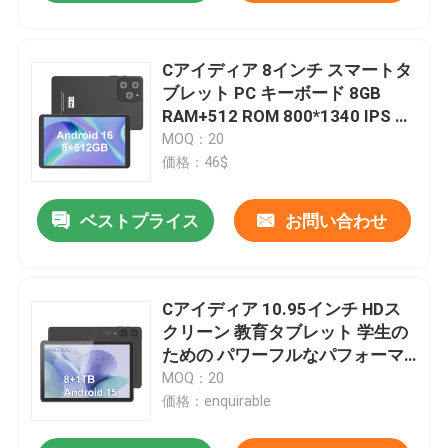
Cアイディア 8インチ スマートタ
ブレット PC キーボード 8GB
RAM+512 ROM 800*1340 IPS イ
ンセル タッチスクリーン 画面灰
MOQ：20
CM866
価格：46$
ベストプライス
お問い合わせ
Cアイディア 10.95インチ HDス
クリーン 教育タブレット 学生の
ための パワーフルなパフォーマ
ンスと長いバッテリー寿命
MOQ：20
価格：enquirable