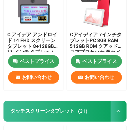
C アイデア アンドロイ
Cアイディア 7インチタ
ド 14 FHD スクリーン
ブレットPC 8GB RAM
タブレット 8+128GB
512GB ROM クアッド
11 インチ タブレット
コアプロセッサ 双カメ
PC For Adult Teen
ラWifi/BT ティーンズ
ベストプライス
ベストプライス
P1300
用ケース CM513 (赤)
お問い合わせ
お問い合わせ
タッチスクリーンタブレット
(31)