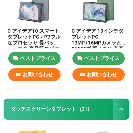
C アイデア10 スマート
C アイデア 10インチタ
タブレットPC パワフル
ブレットPC
なプロセッサ 長バッテ
13MP+16MPカメラと
リー寿命 高品質のビジ
256GB拡張メモリ 高画
ュアル CM8000プラス
質 IPSディスプレイ
ベストプライス
ベストプライス
CM8000プラス
お問い合わせ
お問い合わせ
タッチスクリーンタブレット
(31)