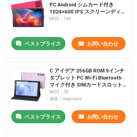
PC Android シムカード付き
1024×600 IPS スクリーンディス
VRショー
プレイ Wifi GPS ティーンズ 学生
MOQ：100
CM915
企業情報
ベストプライス
お問い合わせ
会社案内
C アイデア 256GB ROM 9インチ
品質管理
タブレット PC Wi-Fi Bluetooth
マイク付き SIMカードスロット
5G WIFI タブレット GPS CM925
MOQ：20
お問い合わせ
ピンク
価格：negotiate
ニュース
ベストプライス
お問い合わせ
見積依頼