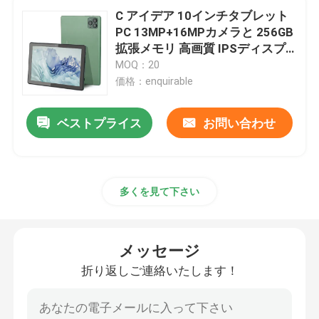
C アイデア 10インチタブレット
PC 13MP+16MPカメラと 256GB
人間の特徴をもつタブレットのPC
拡張メモリ 高画質 IPSディスプ
レイ CM8000プラス
MOQ：20
スマートタブレットPC
価格：enquirable
ベストプライス
お問い合わせ
タッチスクリーンタブレット
錠剤 キッドスパッド
多くを見て下さい
学生 の ため の 教育 タブレット
メッセージ
7インチタブレットPC
折り返しご連絡いたします！
8インチタブレットPC