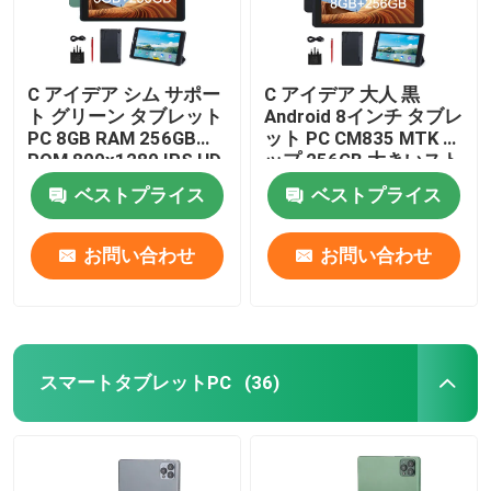
C アイデア シム サポー
C アイデア 大人 黒
ト グリーン タブレット
Android 8インチ タブレ
PC 8GB RAM 256GB
ット PC CM835 MTK チ
ROM 800x1280 IPS HD
ップ 256GB 大きいスト
スクリーンディスプレ
レージ GPSサポート
ベストプライス
ベストプライス
イ タブレット ケース
CM835
お問い合わせ
お問い合わせ
スマートタブレットPC
(36)