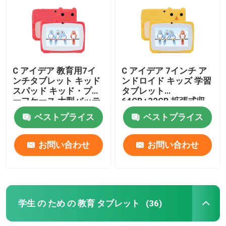
C アイデア 教育用7イ
C アイデア 7インチ ア
ンチタブレット キッド
ンドロイド キッズ 学習
スパッド キッド・プロ
タブレット
ーフケース 大型バッテ
64GB+32GB 拡張式収
リー 5000mAh IWAWA
納 HD 双カメラ
ベストプライス
ベストプライス
CM80Red
2MP+2MP CM80 黄色
お問い合わせ
お問い合わせ
学生 の ため の 教育 タブレット
(36)