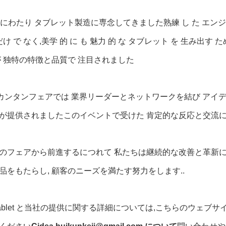
上にわたり タブレット製造に専念してきました熟練 し た エンジニア
だけ で なく,美学 的 に も 魅力 的 な タブレット を 生み出す 
が 独特の特徴と品質で 注目されました
回カンタンフェアでは 業界リーダーとネットワークを結び アイ
が提供されましたこのイベントで受けた 肯定的な反応と交流に
のフェアから前進するにつれて 私たちは継続的な改善と革新
品をもたらし, 顧客のニーズを満たす努力をします..
a Tablet と当社の提供に関する詳細については,こちらのウェブ