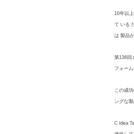
10年以
て いる 
は 製品
第136
フォーム
この成功
ングな製
C ide