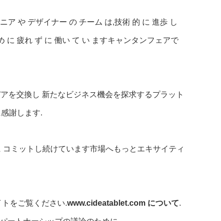
 や デザイナー の チーム は,技術 的 に 進歩 し
ため に 疲れ ず に 働い て い ますキャンタンフェアで
デアを交換し 新たなビジネス機会を探求するプラット
感謝します.
に コミットし続けています市場へもっとエキサイティ
サイトをご覧ください.
www.cideatablet.com について
.