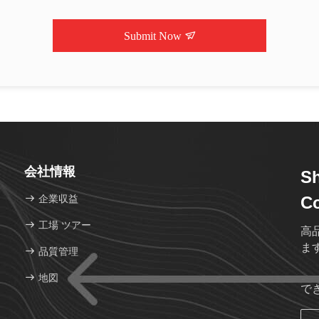
Submit Now
会社情報
S
企業収益
Co
工場 ツアー
高
ま
品質管理
地図
で