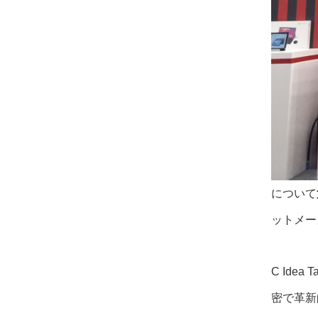
について
ットメー
C Id
密で革新