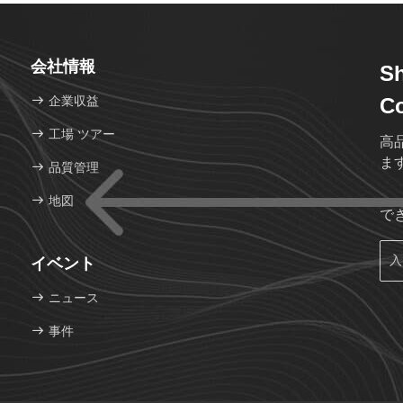
会社情報
S
企業収益
Co
工場 ツアー
高
ま
品質管理
地図
で
イベント
ニュース
事件