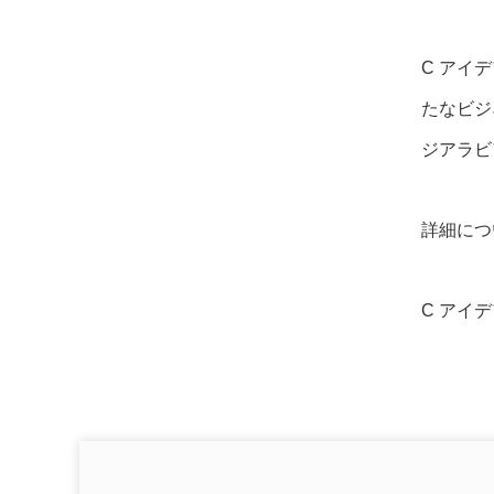
C アイ
たなビジ
ジアラビ
詳細につ
C アイデア 