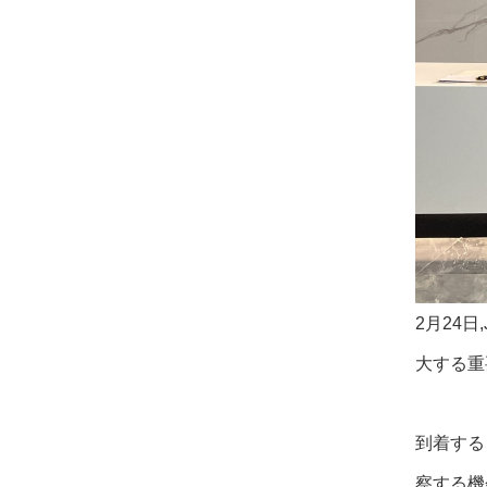
2月24
大する重
到着する
察する機