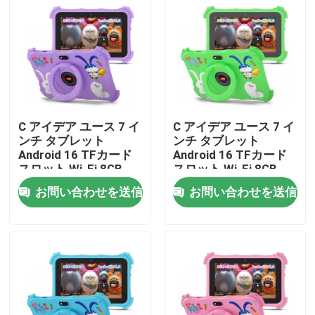
VRショー
企業情報
C アイデア ユース 7 イ
C アイデア ユース 7 イ
会社案内
ンチ タブレット
ンチ タブレット
Android 16 TFカード
Android 16 TFカード
スロット,Wi-Fi,8GB
スロット,Wi-Fi,8GB
品質管理
+256GB,1024*600
+256GB,1024*600
お問い合わせを送信
お問い合わせを送信
CM89
CM89
お問い合わせ
ニュース
見積依頼