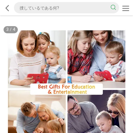
3
/
4