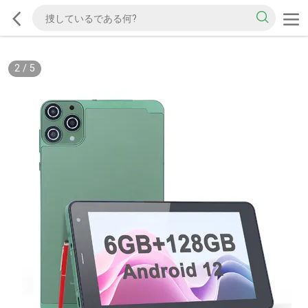
3
/
5