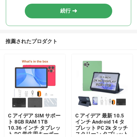
続行
推薦されたプロダクト
ホーム
C アイデア SIM サポー
C アイデア 最新 10.5
製品
ト 8GB RAM 1TB
インチ Android 14 タ
10.36 インチ タブレッ
ブレット PC 2k タッチ
ト PC 学生用キーボー
スクリーン タブレット
ビデオ