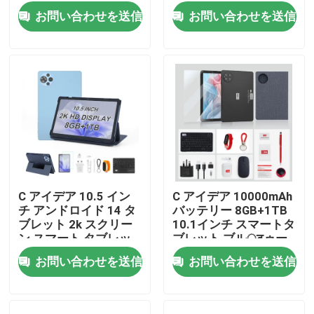
ド CM10016 PLUS
SIM CM10500 Plus 緑
お問い合わせを送信
お問い合わせを送信
色
VRショー
企業情報
会社案内
品質管理
C アイデア 10.5 イン
C アイデア 10000mAh
チ アンドロイド 14 タ
バッテリー 8GB+1TB
お問い合わせ
ブレット 2k スクリー
10.1インチ スマートタ
ン スマート タブレッ
ブレット ブルूटゥー
ト PC CM10500プラス
スキーボード
お問い合わせを送信
お問い合わせを送信
ニュース
ブルー
CM8800pLUS
見積依頼