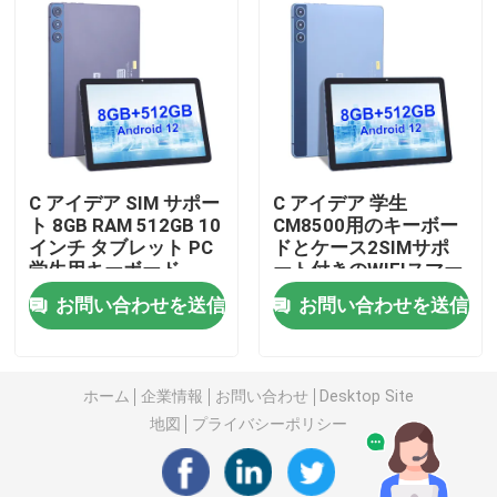
人間の特徴をもつタブレットのPC
スマートタブレットPC
タッチスクリーンタブレット
C アイデア SIM サポー
C アイデア 学生
ト 8GB RAM 512GB 10
CM8500用のキーボー
インチ タブレット PC
ドとケース2SIMサポ
錠剤 キッドスパッド
学生用キーボード
ート付きのWIFIスマー
CM8500
ト10インチタブレット
お問い合わせを送信
お問い合わせを送信
PC
学生 の ため の 教育 タブレット
ホーム
企業情報
お問い合わせ
Desktop Site
7インチタブレットPC
地図
プライバシーポリシー
8インチタブレットPC