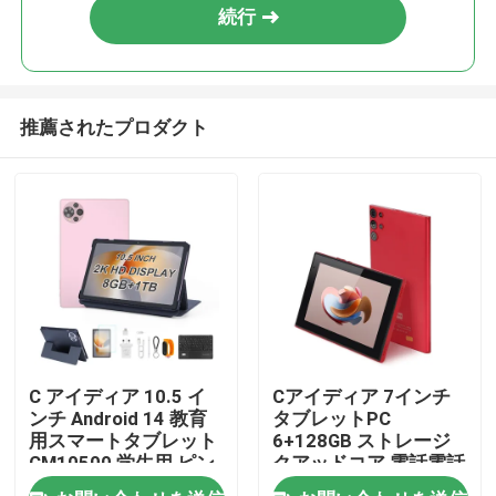
続行
推薦されたプロダクト
ホーム
C アイディア 10.5 イ
Cアイディア 7インチ
ンチ Android 14 教育
タブレットPC
製品
用スマートタブレット
6+128GB ストレージ
CM10500 学生用 ピン
クアッドコア 電話電話
ク
アンドロイドタブレッ
ビデオ