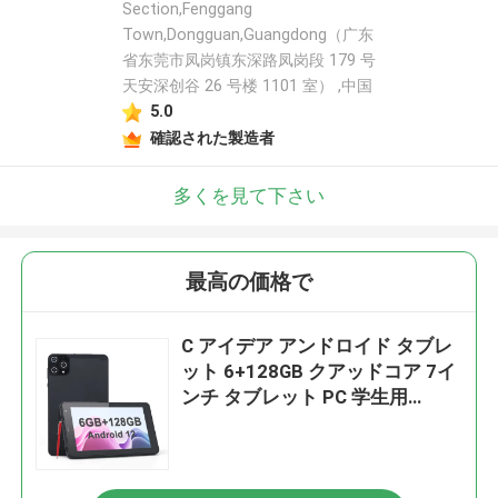
Section,Fenggang
Town,Dongguan,Guangdong（广东
省东莞市凤岗镇东深路凤岗段 179 号
天安深创谷 26 号楼 1101 室） ,中国
5.0
確認された製造者
多くを見て下さい
最高の価格で
C アイデア アンドロイド タブレ
ット 6+128GB クアッドコア 7イ
ンチ タブレット PC 学生用
CM515 ((黒)