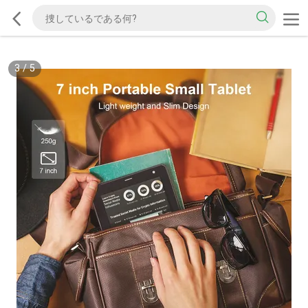
3
/
5