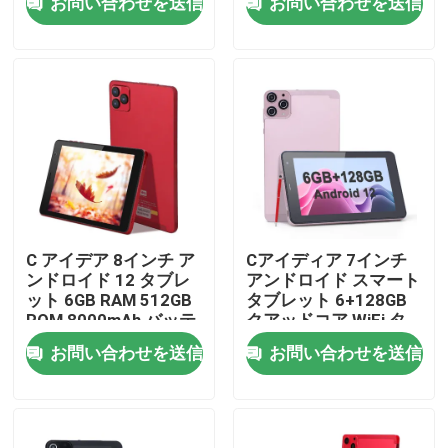
お問い合わせを送信
お問い合わせを送信
ト ティーンズエンター
テインメントのサポー
ト CM522
VRショー
企業情報
会社案内
品質管理
C アイデア 8インチ ア
Cアイディア 7インチ
ンドロイド 12 タブレ
アンドロイド スマート
ット 6GB RAM 512GB
タブレット 6+128GB
お問い合わせ
ROM 8000mAh バッテ
クアッドコア WiFi タ
リー 5+8MP カメラ
ブレット HDタッチス
お問い合わせを送信
お問い合わせを送信
CM813 PRO赤
クリーン ティーンズ
ニュース
CM515 ((ピンク)
見積依頼