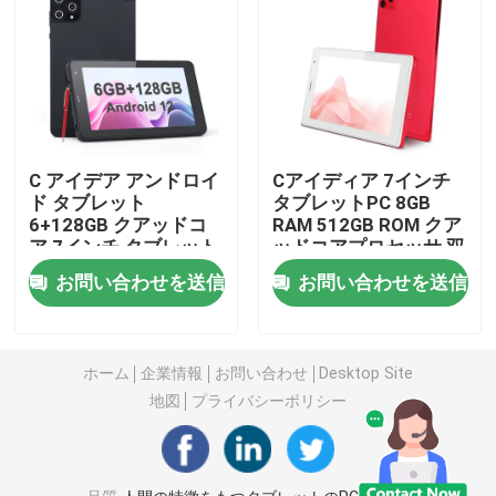
人間の特徴をもつタブレットのPC
スマートタブレットPC
C アイデア アンドロイ
Cアイディア 7インチ
タッチスクリーンタブレット
ド タブレット
タブレットPC 8GB
6+128GB クアッドコ
RAM 512GB ROM クア
ア 7インチ タブレット
ッドコアプロセッサ 双
錠剤 キッドスパッド
PC 学生用 CM515 ((黒)
カメラWifi/BT ティー
お問い合わせを送信
お問い合わせを送信
ンズ用ケース CM513
(赤)
学生 の ため の 教育 タブレット
ホーム
企業情報
お問い合わせ
Desktop Site
地図
プライバシーポリシー
7インチタブレットPC
8インチタブレットPC