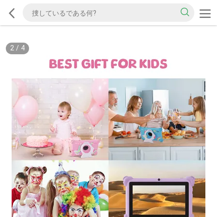
3
/
4