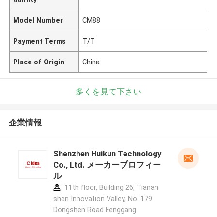
Model Number
CM88
Payment Terms
T/T
Place of Origin
China
多くを見て下さい
企業情報
Shenzhen Huikun Technology
Co., Ltd. メーカープロフィー
ル
11th floor, Building 26, Tianan
shen Innovation Valley, No. 179
Dongshen Road Fenggang