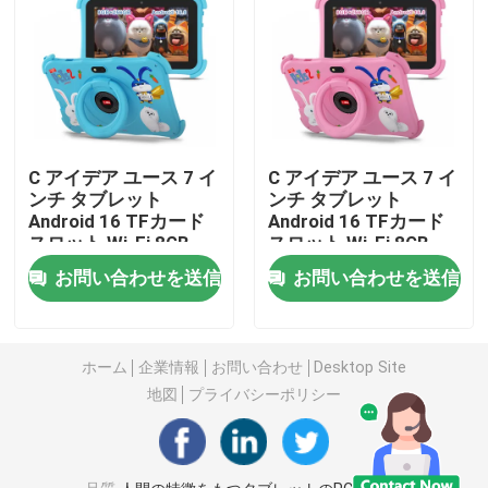
人間の特徴をもつタブレットのPC
スマートタブレットPC
C アイデア ユース 7 イ
C アイデア ユース 7 イ
タッチスクリーンタブレット
ンチ タブレット
ンチ タブレット
Android 16 TFカード
Android 16 TFカード
スロット,Wi-Fi,8GB
スロット,Wi-Fi,8GB
錠剤 キッドスパッド
+256GB,1024*600
+256GB,1024*600
お問い合わせを送信
お問い合わせを送信
CM89
CM89
学生 の ため の 教育 タブレット
ホーム
企業情報
お問い合わせ
Desktop Site
地図
プライバシーポリシー
7インチタブレットPC
8インチタブレットPC