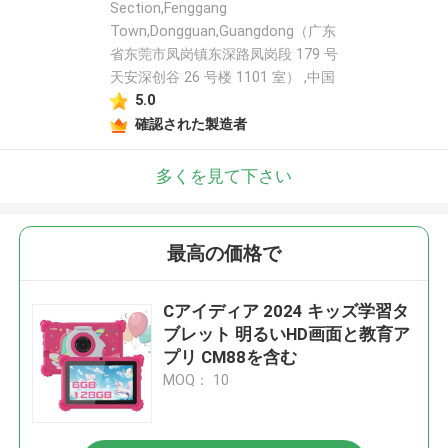
Section,Fenggang
Town,Dongguan,Guangdong（广东
省东莞市凤岗镇东深路凤岗段 179 号
天安深创谷 26 号楼 1101 室） ,中国
5.0
確認された製造者
多くを見て下さい
最高の価格で
Cアイディア 2024 キッズ学習タ
ブレット 明るいHD画面と教育ア
プリ CM88を含む
MOQ： 10