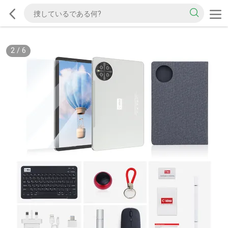
2
/
6