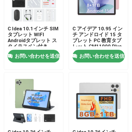
VRショー
C Idea 10.1インチ SIM
C アイデア 10.95 イン
タブレット WIFI
チ アンドロイド 15 タ
企業情報
Androidタブレット ス
ブレット PC 教育タブ
タイラスペン付き
レット CM11000 Plus
CM10017air オレンジ
会社案内
お問い合わせを送信
お問い合わせを送信
品質管理
お問い合わせ
ニュース
見積依頼
C idea 10.36インチ
C idea 10.36インチ